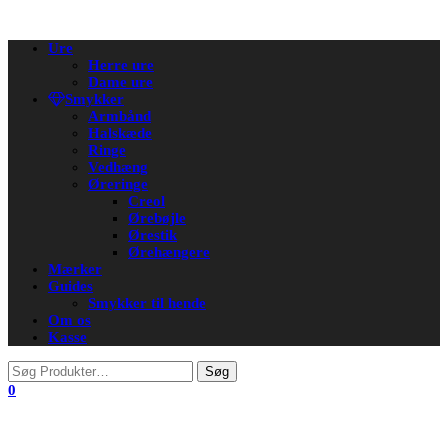
Flip
Ure
navigation
Herre ure
Dame ure
Smykker
Armbånd
Halskæde
Ringe
Vedhæng
Øreringe
Creol
Ørebøjle
Ørestik
Ørehængere
Mærker
Guides
Smykker til hende
Om os
Kasse
0