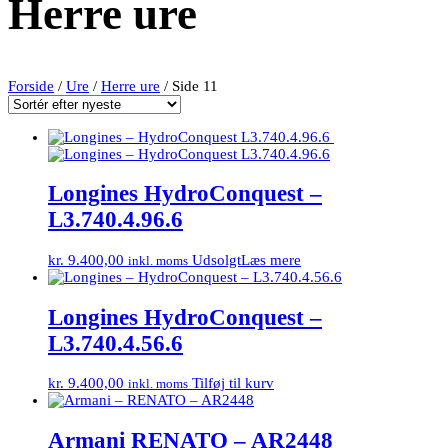
Herre ure
Forside
/
Ure
/
Herre ure
/ Side 11
Longines HydroConquest –
L3.740.4.96.6
kr.
9.400,00
Udsolgt
Læs mere
inkl. moms
Longines HydroConquest –
L3.740.4.56.6
kr.
9.400,00
Tilføj til kurv
inkl. moms
Armani RENATO – AR2448