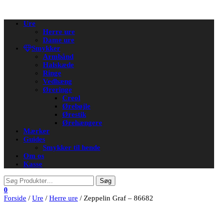
Flip
Ure
navigation
Herre ure
Dame ure
Smykker
Armbånd
Halskæde
Ringe
Vedhæng
Øreringe
Creol
Ørebøjle
Ørestik
Ørehængere
Mærker
Guides
Smykker til hende
Om os
Kasse
0
Forside
/
Ure
/
Herre ure
/ Zeppelin Graf – 86682