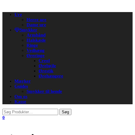
Flip
Ure
navigation
Herre ure
Dame ure
Smykker
Armbånd
Halskæde
Ringe
Vedhæng
Øreringe
Creol
Ørebøjle
Ørestik
Ørehængere
Mærker
Guides
Smykker til hende
Om os
Kasse
0