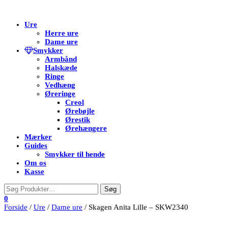
Flip
Ure
navigation
Herre ure
Dame ure
Smykker
Armbånd
Halskæde
Ringe
Vedhæng
Øreringe
Creol
Ørebøjle
Ørestik
Ørehængere
Mærker
Guides
Smykker til hende
Om os
Kasse
0
Forside
/
Ure
/
Dame ure
/ Skagen Anita Lille – SKW2340