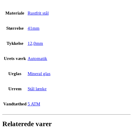
Materiale
Rustfrit stål
Størrelse
41mm
Tykkelse
12,0mm
Urets værk
Automatik
Urglas
Mineral glas
Urrem
Stål lænke
Vandtæthed
5 ATM
Relaterede varer