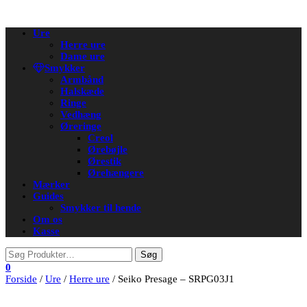
Flip
Ure
navigation
Herre ure
Dame ure
Smykker
Armbånd
Halskæde
Ringe
Vedhæng
Øreringe
Creol
Ørebøjle
Ørestik
Ørehængere
Mærker
Guides
Smykker til hende
Om os
Kasse
0
Forside
/
Ure
/
Herre ure
/ Seiko Presage – SRPG03J1