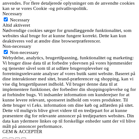
anvendes. For flere detaljerede oplysninger om de anvendte cookies
kan se se vores Cookie -og privatlivspolitik.
Necessary
Necessary
Altid aktiveret
Nødvendige cookies sørger for grundlæggende funktionalitet, som
websites skal bruge for at kunne fungere korrekt. Dette kan kun
deaktiveres ved at ændre dine browserpræferencer.
Non-necessary
Non-necessary
Webydelse, analytics, brugertilpasning, funktionalitet og marketing:
Vi bruger disse data til at forbedre ydeevnen på vores hjemmesider
og tjenester såvel som til at udføre brugeroplevelser og
forretningsrelevante analyser af vores butik samt website. Baseret på
dine interaktioner med sitet, brand-præferencer og shopping, kan vi
vise dig brugertilpasset indhold. Vil bruger denne data til at
implementere funktioner, der forbedrer din shoppingoplevelse og for
at forhindre bugs. Vi indsamler information om kunderejser for at
kunne levere relevant, sponseret indhold om vores produkter. Til
dette bruger vi f.eks. information om dine køb og adfærden på sitet.
Dette vil muligvis blive givet videre til en tredjepart for at kunne
præsentere dig for relevante annoncer på tredjeparters websites. Din
data kan ydermere linkes op til forskellige enheder samt der vil blive
målt på annoncer performance.
GEM & ACCEPTÈR