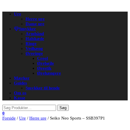
Flip
Ure
navigation
Herre ure
Dame ure
Smykker
Armbånd
Halskæde
Ringe
Vedhæng
Øreringe
Creol
Ørebøjle
Ørestik
Ørehængere
Mærker
Guides
Smykker til hende
Om os
Kasse
0
Forside
/
Ure
/
Herre ure
/ Seiko Neo Sports – SSB397P1