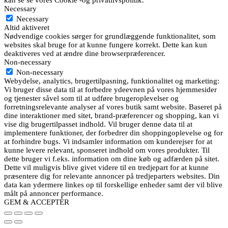
kan se se vores Cookie -og privatlivspolitik.
Necessary
Necessary
Altid aktiveret
Nødvendige cookies sørger for grundlæggende funktionalitet, som
websites skal bruge for at kunne fungere korrekt. Dette kan kun
deaktiveres ved at ændre dine browserpræferencer.
Non-necessary
Non-necessary
Webydelse, analytics, brugertilpasning, funktionalitet og marketing:
Vi bruger disse data til at forbedre ydeevnen på vores hjemmesider
og tjenester såvel som til at udføre brugeroplevelser og
forretningsrelevante analyser af vores butik samt website. Baseret på
dine interaktioner med sitet, brand-præferencer og shopping, kan vi
vise dig brugertilpasset indhold. Vil bruger denne data til at
implementere funktioner, der forbedrer din shoppingoplevelse og for
at forhindre bugs. Vi indsamler information om kunderejser for at
kunne levere relevant, sponseret indhold om vores produkter. Til
dette bruger vi f.eks. information om dine køb og adfærden på sitet.
Dette vil muligvis blive givet videre til en tredjepart for at kunne
præsentere dig for relevante annoncer på tredjeparters websites. Din
data kan ydermere linkes op til forskellige enheder samt der vil blive
målt på annoncer performance.
GEM & ACCEPTÈR