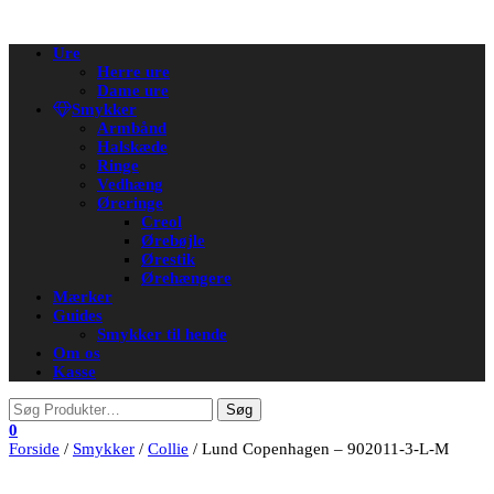
Flip
Ure
navigation
Herre ure
Dame ure
Smykker
Armbånd
Halskæde
Ringe
Vedhæng
Øreringe
Creol
Ørebøjle
Ørestik
Ørehængere
Mærker
Guides
Smykker til hende
Om os
Kasse
0
Forside
/
Smykker
/
Collie
/ Lund Copenhagen – 902011-3-L-M