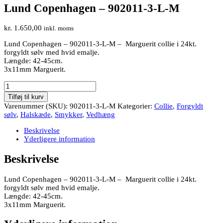
Lund Copenhagen – 902011-3-L-M
kr.
1.650,00
inkl. moms
Lund Copenhagen – 902011-3-L-M – Marguerit collie i 24kt.
forgyldt sølv med hvid emalje.
Længde: 42-45cm.
3x11mm Marguerit.
Lund
Copenhagen
Tilføj til kurv
–
Varenummer (SKU):
902011-3-L-M
Kategorier:
Collie
,
Forgyldt
902011-
sølv
,
Halskæde
,
Smykker
,
Vedhæng
3-
L-
Beskrivelse
M
Yderligere information
antal
Beskrivelse
Lund Copenhagen – 902011-3-L-M – Marguerit collie i 24kt.
forgyldt sølv med hvid emalje.
Længde: 42-45cm.
3x11mm Marguerit.