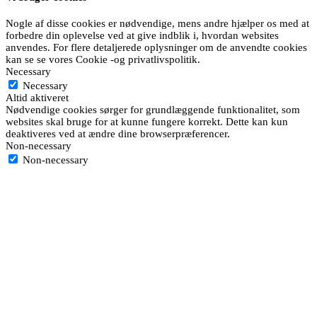
Nogle af disse cookies er nødvendige, mens andre hjælper os med at
forbedre din oplevelse ved at give indblik i, hvordan websites
anvendes. For flere detaljerede oplysninger om de anvendte cookies
kan se se vores Cookie -og privatlivspolitik.
Necessary
Necessary
Altid aktiveret
Nødvendige cookies sørger for grundlæggende funktionalitet, som
websites skal bruge for at kunne fungere korrekt. Dette kan kun
deaktiveres ved at ændre dine browserpræferencer.
Non-necessary
Non-necessary
Webydelse, analytics, brugertilpasning, funktionalitet og marketing:
Vi bruger disse data til at forbedre ydeevnen på vores hjemmesider
og tjenester såvel som til at udføre brugeroplevelser og
forretningsrelevante analyser af vores butik samt website. Baseret på
dine interaktioner med sitet, brand-præferencer og shopping, kan vi
vise dig brugertilpasset indhold. Vil bruger denne data til at
implementere funktioner, der forbedrer din shoppingoplevelse og for
at forhindre bugs. Vi indsamler information om kunderejser for at
kunne levere relevant, sponseret indhold om vores produkter. Til
dette bruger vi f.eks. information om dine køb og adfærden på sitet.
Dette vil muligvis blive givet videre til en tredjepart for at kunne
præsentere dig for relevante annoncer på tredjeparters websites. Din
data kan ydermere linkes op til forskellige enheder samt der vil blive