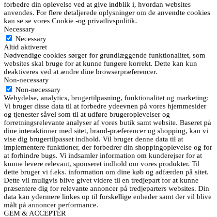
forbedre din oplevelse ved at give indblik i, hvordan websites
anvendes. For flere detaljerede oplysninger om de anvendte cookies
kan se se vores Cookie -og privatlivspolitik.
Necessary
Necessary
Altid aktiveret
Nødvendige cookies sørger for grundlæggende funktionalitet, som
websites skal bruge for at kunne fungere korrekt. Dette kan kun
deaktiveres ved at ændre dine browserpræferencer.
Non-necessary
Non-necessary
Webydelse, analytics, brugertilpasning, funktionalitet og marketing:
Vi bruger disse data til at forbedre ydeevnen på vores hjemmesider
og tjenester såvel som til at udføre brugeroplevelser og
forretningsrelevante analyser af vores butik samt website. Baseret på
dine interaktioner med sitet, brand-præferencer og shopping, kan vi
vise dig brugertilpasset indhold. Vil bruger denne data til at
implementere funktioner, der forbedrer din shoppingoplevelse og for
at forhindre bugs. Vi indsamler information om kunderejser for at
kunne levere relevant, sponseret indhold om vores produkter. Til
dette bruger vi f.eks. information om dine køb og adfærden på sitet.
Dette vil muligvis blive givet videre til en tredjepart for at kunne
præsentere dig for relevante annoncer på tredjeparters websites. Din
data kan ydermere linkes op til forskellige enheder samt der vil blive
målt på annoncer performance.
GEM & ACCEPTÈR