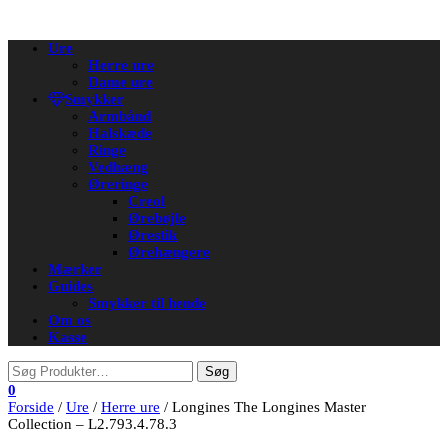
Flip
Ure
navigation
Herre ure
Dame ure
Smykker
Armbånd
Halskæde
Ringe
Vedhæng
Øreringe
Creol
Ørebøjle
Ørestik
Ørehængere
Mærker
Guides
Smykker til hende
Om os
Kasse
0
Forside
/
Ure
/
Herre ure
/ Longines The Longines Master
Collection – L2.793.4.78.3