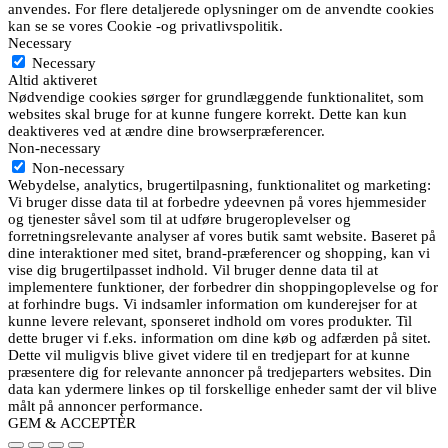
anvendes. For flere detaljerede oplysninger om de anvendte cookies
kan se se vores Cookie -og privatlivspolitik.
Necessary
Necessary
Altid aktiveret
Nødvendige cookies sørger for grundlæggende funktionalitet, som
websites skal bruge for at kunne fungere korrekt. Dette kan kun
deaktiveres ved at ændre dine browserpræferencer.
Non-necessary
Non-necessary
Webydelse, analytics, brugertilpasning, funktionalitet og marketing:
Vi bruger disse data til at forbedre ydeevnen på vores hjemmesider
og tjenester såvel som til at udføre brugeroplevelser og
forretningsrelevante analyser af vores butik samt website. Baseret på
dine interaktioner med sitet, brand-præferencer og shopping, kan vi
vise dig brugertilpasset indhold. Vil bruger denne data til at
implementere funktioner, der forbedrer din shoppingoplevelse og for
at forhindre bugs. Vi indsamler information om kunderejser for at
kunne levere relevant, sponseret indhold om vores produkter. Til
dette bruger vi f.eks. information om dine køb og adfærden på sitet.
Dette vil muligvis blive givet videre til en tredjepart for at kunne
præsentere dig for relevante annoncer på tredjeparters websites. Din
data kan ydermere linkes op til forskellige enheder samt der vil blive
målt på annoncer performance.
GEM & ACCEPTÈR