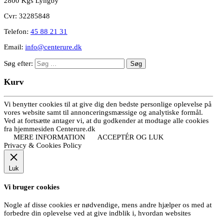
2800 Kgs Lyngby
Cvr: 32285848
Telefon:
45 88 21 31
Email:
info@centerure.dk
Søg efter:
Kurv
Vi benytter cookies til at give dig den bedste personlige oplevelse på
vores website samt til annonceringsmæssige og analytiske formål.
Ved at fortsætte antager vi, at du godkender at modtage alle cookies
fra hjemmesiden Centerure.dk
MERE INFORMATION
ACCEPTÉR OG LUK
Privacy & Cookies Policy
Luk
Vi bruger cookies
Nogle af disse cookies er nødvendige, mens andre hjælper os med at
forbedre din oplevelse ved at give indblik i, hvordan websites