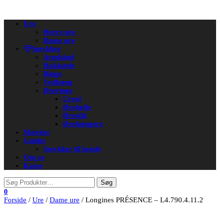
Flip
Ure
navigation
Herre ure
Dame ure
Smykker
Armbånd
Halskæde
Ringe
Vedhæng
Øreringe
Creol
Ørebøjle
Ørestik
Ørehængere
Mærker
Guides
Smykker til hende
Om os
Kasse
0
Forside
/
Ure
/
Dame ure
/ Longines PRÉSENCE – L4.790.4.11.2