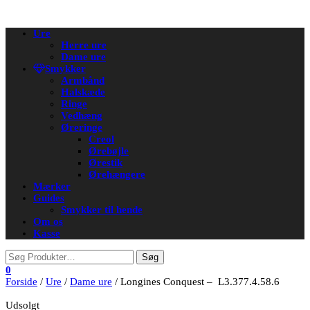
Flip
Ure
navigation
Herre ure
Dame ure
Smykker
Armbånd
Halskæde
Ringe
Vedhæng
Øreringe
Creol
Ørebøjle
Ørestik
Ørehængere
Mærker
Guides
Smykker til hende
Om os
Kasse
0
Forside
/
Ure
/
Dame ure
/ Longines Conquest – L3.377.4.58.6
Udsolgt