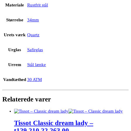
Materiale
Rustfrit stål
Størrelse
34mm
Urets værk
Quartz
Urglas
Safirglas
Urrem
Stål lænke
Vandtæthed
30 ATM
Relaterede varer
Tissot Classic dream lady –
t129.210.22.263.00