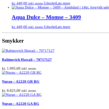
kr.
449,00
Udsolgt
Læs mere
inkl. moms
Aqua Dulce – Momse – 3409
kr.
449,00
Udsolgt
Læs mere
inkl. moms
Smykker
Rabinovich Hawaii – 70717127
kr.
1.995,00
inkl. moms
Nuran – A2220 GR RG
kr.
8.825,00
inkl. moms
Nuran – A2220 GA RG