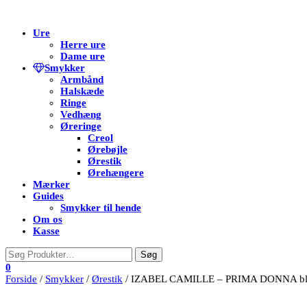
Flip
Ure
navigation
Herre ure
Dame ure
Smykker
Armbånd
Halskæde
Ringe
Vedhæng
Øreringe
Creol
Ørebøjle
Ørestik
Ørehængere
Mærker
Guides
Smykker til hende
Om os
Kasse
0
Forside
/
Smykker
/
Ørestik
/ IZABEL CAMILLE – PRIMA DONNA bl