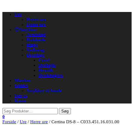
Flip
Ure
navigation
Herre ure
Dame ure
Smykker
Armbånd
Halskæde
Ringe
Vedhæng
Øreringe
Creol
Ørebøjle
Ørestik
Ørehængere
Mærker
Guides
Smykker til hende
Om os
Kasse
0
Forside
/
Ure
/
Herre ure
/ Certina DS-8 – C033.451.16.031.00