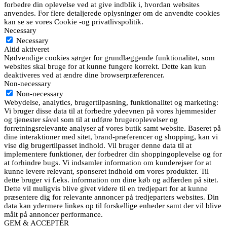
forbedre din oplevelse ved at give indblik i, hvordan websites
anvendes. For flere detaljerede oplysninger om de anvendte cookies
kan se se vores Cookie -og privatlivspolitik.
Necessary
Necessary
Altid aktiveret
Nødvendige cookies sørger for grundlæggende funktionalitet, som
websites skal bruge for at kunne fungere korrekt. Dette kan kun
deaktiveres ved at ændre dine browserpræferencer.
Non-necessary
Non-necessary
Webydelse, analytics, brugertilpasning, funktionalitet og marketing:
Vi bruger disse data til at forbedre ydeevnen på vores hjemmesider
og tjenester såvel som til at udføre brugeroplevelser og
forretningsrelevante analyser af vores butik samt website. Baseret på
dine interaktioner med sitet, brand-præferencer og shopping, kan vi
vise dig brugertilpasset indhold. Vil bruger denne data til at
implementere funktioner, der forbedrer din shoppingoplevelse og for
at forhindre bugs. Vi indsamler information om kunderejser for at
kunne levere relevant, sponseret indhold om vores produkter. Til
dette bruger vi f.eks. information om dine køb og adfærden på sitet.
Dette vil muligvis blive givet videre til en tredjepart for at kunne
præsentere dig for relevante annoncer på tredjeparters websites. Din
data kan ydermere linkes op til forskellige enheder samt der vil blive
målt på annoncer performance.
GEM & ACCEPTÈR