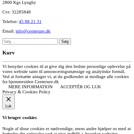
2800 Kgs Lyngby
Cvr: 32285848
Telefon:
45 88 21 31
Email:
info@centerure.dk
Søg
efter:
Kurv
Vi benytter cookies til at give dig den bedste personlige oplevelse på
vores website samt til annonceringsmæssige og analytiske formål.
Ved at fortsætte antager vi, at du godkender at modtage alle cookies
fra hjemmesiden Centerure.dk
MERE INFORMATION
ACCEPTÉR OG LUK
Privacy & Cookies Policy
Luk
Vi bruger cookies
Nogle af disse cookies er nødvendige, mens andre hjælper os med at
forbedre din oplevelse ved at give indblik i, hvordan websites