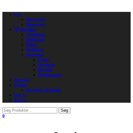
Flip
Ure
navigation
Herre ure
Dame ure
Smykker
Armbånd
Halskæde
Ringe
Vedhæng
Øreringe
Creol
Ørebøjle
Ørestik
Ørehængere
Mærker
Guides
Smykker til hende
Om os
Kasse
0