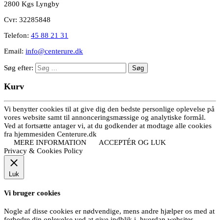
2800 Kgs Lyngby
Cvr: 32285848
Telefon:
45 88 21 31
Email:
info@centerure.dk
Søg efter:
Kurv
Vi benytter cookies til at give dig den bedste personlige oplevelse på
vores website samt til annonceringsmæssige og analytiske formål.
Ved at fortsætte antager vi, at du godkender at modtage alle cookies
fra hjemmesiden Centerure.dk
MERE INFORMATION
ACCEPTÉR OG LUK
Privacy & Cookies Policy
Luk
Vi bruger cookies
Nogle af disse cookies er nødvendige, mens andre hjælper os med at
forbedre din oplevelse ved at give indblik i, hvordan websites