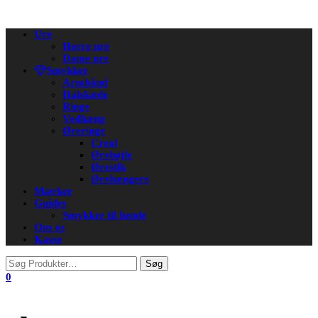
Flip
Ure
navigation
Herre ure
Dame ure
Smykker
Armbånd
Halskæde
Ringe
Vedhæng
Øreringe
Creol
Ørebøjle
Ørestik
Ørehængere
Mærker
Guides
Smykker til hende
Om os
Kasse
0