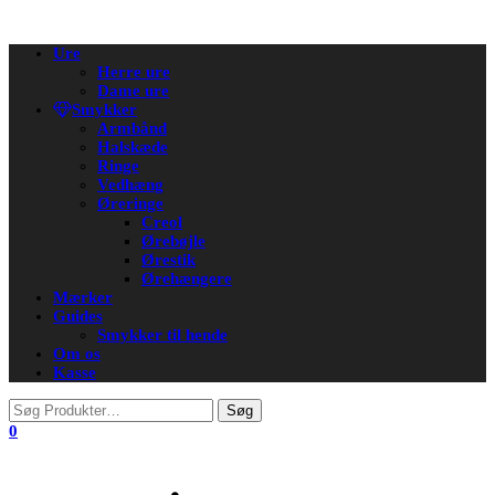
Flip
Ure
navigation
Herre ure
Dame ure
Smykker
Armbånd
Halskæde
Ringe
Vedhæng
Øreringe
Creol
Ørebøjle
Ørestik
Ørehængere
Mærker
Guides
Smykker til hende
Om os
Kasse
0