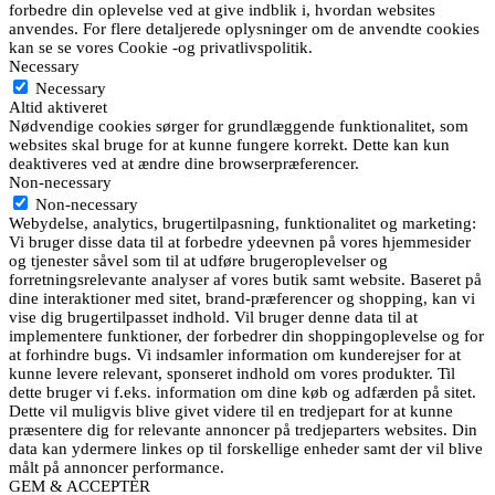
forbedre din oplevelse ved at give indblik i, hvordan websites
anvendes. For flere detaljerede oplysninger om de anvendte cookies
kan se se vores Cookie -og privatlivspolitik.
Necessary
Necessary
Altid aktiveret
Nødvendige cookies sørger for grundlæggende funktionalitet, som
websites skal bruge for at kunne fungere korrekt. Dette kan kun
deaktiveres ved at ændre dine browserpræferencer.
Non-necessary
Non-necessary
Webydelse, analytics, brugertilpasning, funktionalitet og marketing:
Vi bruger disse data til at forbedre ydeevnen på vores hjemmesider
og tjenester såvel som til at udføre brugeroplevelser og
forretningsrelevante analyser af vores butik samt website. Baseret på
dine interaktioner med sitet, brand-præferencer og shopping, kan vi
vise dig brugertilpasset indhold. Vil bruger denne data til at
implementere funktioner, der forbedrer din shoppingoplevelse og for
at forhindre bugs. Vi indsamler information om kunderejser for at
kunne levere relevant, sponseret indhold om vores produkter. Til
dette bruger vi f.eks. information om dine køb og adfærden på sitet.
Dette vil muligvis blive givet videre til en tredjepart for at kunne
præsentere dig for relevante annoncer på tredjeparters websites. Din
data kan ydermere linkes op til forskellige enheder samt der vil blive
målt på annoncer performance.
GEM & ACCEPTÈR