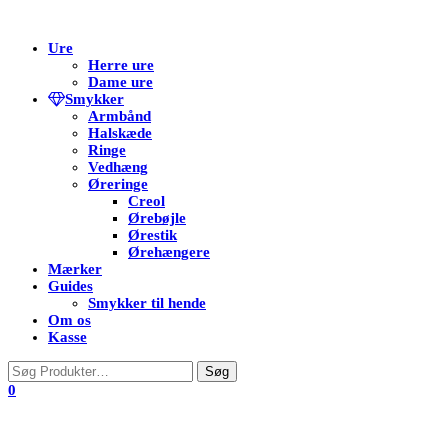
Flip
Ure
navigation
Herre ure
Dame ure
Smykker
Armbånd
Halskæde
Ringe
Vedhæng
Øreringe
Creol
Ørebøjle
Ørestik
Ørehængere
Mærker
Guides
Smykker til hende
Om os
Kasse
0