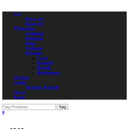
Flip
Ure
navigation
Herre ure
Dame ure
Smykker
Armbånd
Halskæde
Ringe
Vedhæng
Øreringe
Creol
Ørebøjle
Ørestik
Ørehængere
Mærker
Guides
Smykker til hende
Om os
Kasse
0