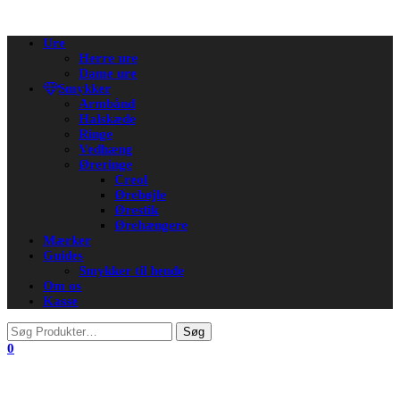
Flip
Ure
navigation
Herre ure
Dame ure
Smykker
Armbånd
Halskæde
Ringe
Vedhæng
Øreringe
Creol
Ørebøjle
Ørestik
Ørehængere
Mærker
Guides
Smykker til hende
Om os
Kasse
0