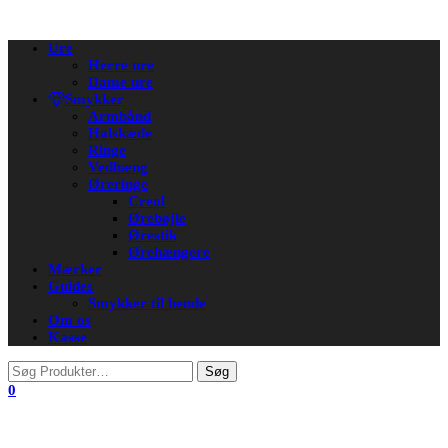
Flip
Ure
navigation
Herre ure
Dame ure
Smykker
Armbånd
Halskæde
Ringe
Vedhæng
Øreringe
Creol
Ørebøjle
Ørestik
Ørehængere
Mærker
Guides
Smykker til hende
Om os
Kasse
0