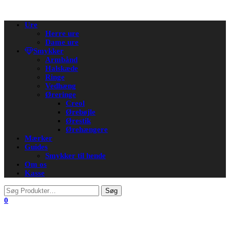
Flip
Ure
navigation
Herre ure
Dame ure
Smykker
Armbånd
Halskæde
Ringe
Vedhæng
Øreringe
Creol
Ørebøjle
Ørestik
Ørehængere
Mærker
Guides
Smykker til hende
Om os
Kasse
0