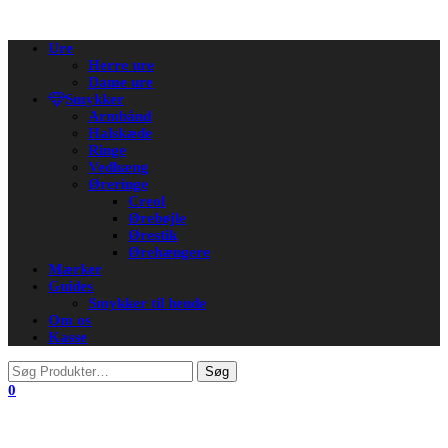
Flip
Ure
navigation
Herre ure
Dame ure
Smykker
Armbånd
Halskæde
Ringe
Vedhæng
Øreringe
Creol
Ørebøjle
Ørestik
Ørehængere
Mærker
Guides
Smykker til hende
Om os
Kasse
0