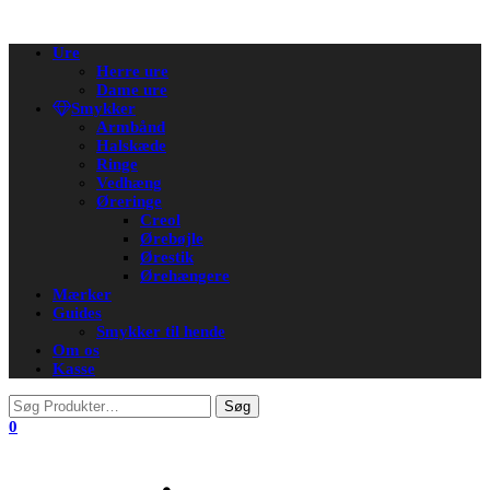
Flip
Ure
navigation
Herre ure
Dame ure
Smykker
Armbånd
Halskæde
Ringe
Vedhæng
Øreringe
Creol
Ørebøjle
Ørestik
Ørehængere
Mærker
Guides
Smykker til hende
Om os
Kasse
0