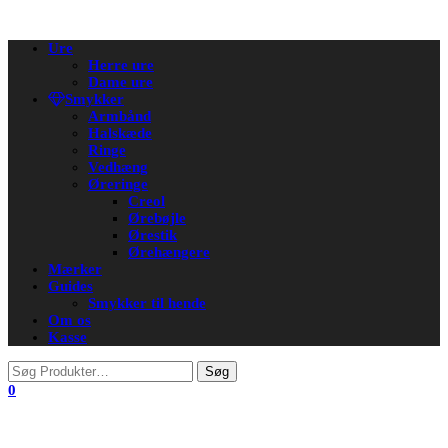
Flip
Ure
navigation
Herre ure
Dame ure
Smykker
Armbånd
Halskæde
Ringe
Vedhæng
Øreringe
Creol
Ørebøjle
Ørestik
Ørehængere
Mærker
Guides
Smykker til hende
Om os
Kasse
0