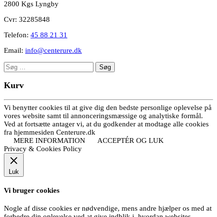
2800 Kgs Lyngby
Cvr: 32285848
Telefon:
45 88 21 31
Email:
info@centerure.dk
Søg
efter:
Kurv
Vi benytter cookies til at give dig den bedste personlige oplevelse på
vores website samt til annonceringsmæssige og analytiske formål.
Ved at fortsætte antager vi, at du godkender at modtage alle cookies
fra hjemmesiden Centerure.dk
MERE INFORMATION
ACCEPTÉR OG LUK
Privacy & Cookies Policy
Luk
Vi bruger cookies
Nogle af disse cookies er nødvendige, mens andre hjælper os med at
forbedre din oplevelse ved at give indblik i, hvordan websites